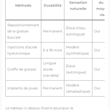
Sensation
du tie
Méthode
Durabilité
naturelle
moyen
visag
Repositionnement
Élevé (tissu
de la graisse
Permanent
Oui
autologue)
buccale
injections d'acide
Modéré
6 à 18 mois
Oui
hyaluronique
(synthétique)
Longue
Élevé
Greffe de graisse
durée
Oui
(autologue)
(variable)
Modéré
Implants de joues
Permanent
Oui
(alloplastique)
Le tableau ci-dessus illustre pourquoi le