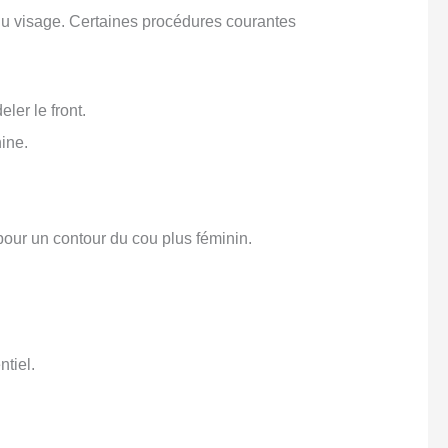
du visage. Certaines procédures courantes
ler le front.
nine.
ur un contour du cou plus féminin.
tiel.