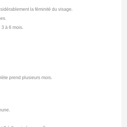
sidérablement la féminité du visage.
ses.
s 3 à 6 mois.
lète prend plusieurs mois.
eune.