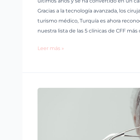
últimos años y se ha convertido en un ca
Gracias a la tecnología avanzada, los ci
turismo médico, Turquía es ahora recono
nuestra lista de las 5 clínicas de CFF más
Leer más »
FFS
en
Turquía:
¿Solo
barato