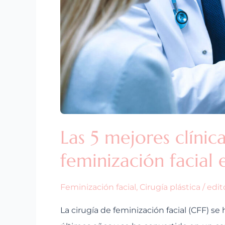
cirugía
de
feminización
facial
en
Turquía
Las 5 mejores clínic
feminización facial 
Feminización facial
,
Cirugía plástica
/
edit
La cirugía de feminización facial (CFF) s