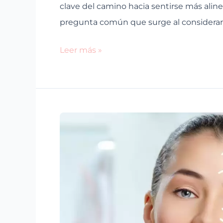
clave del camino hacia sentirse más alin
pregunta común que surge al considerar 
Leer más »
¿Qué
es
la
cirugía
de
feminización?