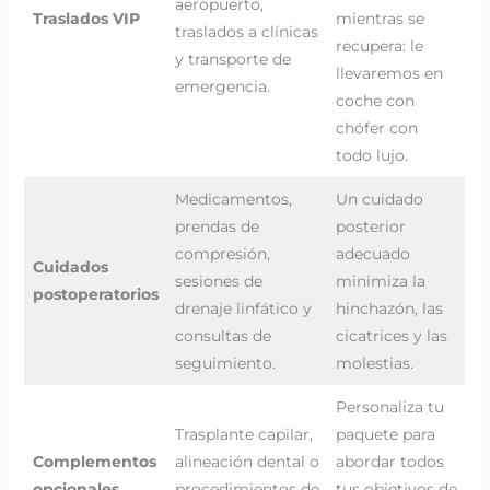
aeropuerto,
Traslados VIP
mientras se
traslados a clínicas
recupera: le
y transporte de
llevaremos en
emergencia.
coche con
chófer con
todo lujo.
Medicamentos,
Un cuidado
prendas de
posterior
compresión,
adecuado
Cuidados
sesiones de
minimiza la
postoperatorios
drenaje linfático y
hinchazón, las
consultas de
cicatrices y las
seguimiento.
molestias.
Personaliza tu
Trasplante capilar,
paquete para
Complementos
alineación dental o
abordar todos
opcionales
procedimientos de
tus objetivos de