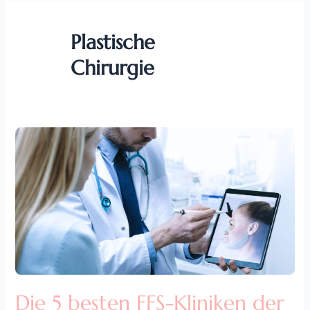
Plastische
Chirurgie
Die
5
besten
FFS-
Kliniken
der
Türkei
Die 5 besten FFS-Kliniken der