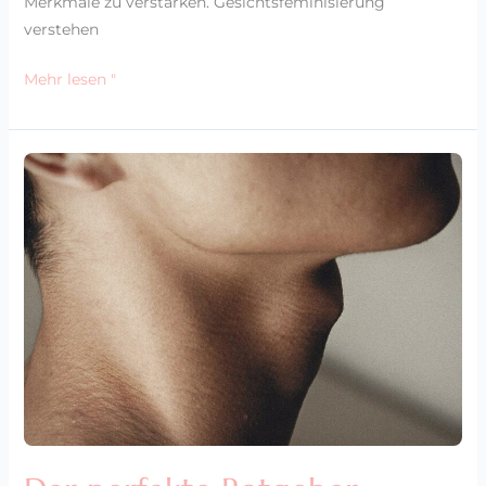
Merkmale zu verstärken. Gesichtsfeminisierung
verstehen
Mehr lesen "
Der
perfekte
Ratgeber:
Adamsapfel
operativ
entfernen
lassen?