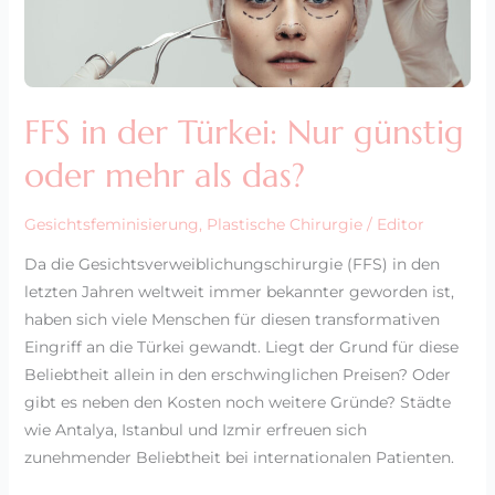
der
Türkei:
Nur
günstig
FFS in der Türkei: Nur günstig
oder
mehr
oder mehr als das?
als
das?
Gesichtsfeminisierung
,
Plastische Chirurgie
/
Editor
Da die Gesichtsverweiblichungschirurgie (FFS) in den
letzten Jahren weltweit immer bekannter geworden ist,
haben sich viele Menschen für diesen transformativen
Eingriff an die Türkei gewandt. Liegt der Grund für diese
Beliebtheit allein in den erschwinglichen Preisen? Oder
gibt es neben den Kosten noch weitere Gründe? Städte
wie Antalya, Istanbul und Izmir erfreuen sich
zunehmender Beliebtheit bei internationalen Patienten.