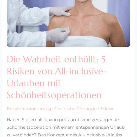
von
All-
inclusive-
Urlauben
mit
Schönheitsoperationen
Die Wahrheit enthüllt: 5
Risiken von All-inclusive-
Urlauben mit
Schönheitsoperationen
Körperfeminisierung
,
Plastische Chirurgie
/
Editor
Haben Sie jemals davon geträumt, eine verjüngende
Schönheitsoperation mit einem entspannenden Urlaub
zu verbinden? Das Konzept eines All-inclusive-Urlaubs