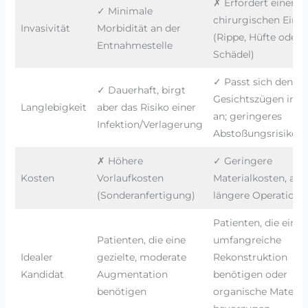
✗ Erfordert einen z
✓ Minimale
chirurgischen Eingr
Invasivität
Morbidität an der
(Rippe, Hüfte oder
Entnahmestelle
Schädel)
✓ Passt sich den
✓ Dauerhaft, birgt
Gesichtszügen im A
Langlebigkeit
aber das Risiko einer
an; geringeres
Infektion/Verlagerung
Abstoßungsrisiko
✗ Höhere
✓ Geringere
Kosten
Vorlaufkosten
Materialkosten, abe
(Sonderanfertigung)
längere Operationsz
Patienten, die eine
Patienten, die eine
umfangreiche
Idealer
gezielte, moderate
Rekonstruktion
Kandidat
Augmentation
benötigen oder
benötigen
organische Material