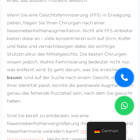
eines, das aussieht
mühelos weiblich
.
Wenn Sie eine Gesichtsfeminisierung (FFS) in Erwägung
ziehen, fragen Sie Ihren Chirurgen nach einer
Nasennebenhöhlenaugmentation. Nicht alle FFS-Anbieter
bieten diese an – viele konzentrieren sich auf Stirn, Kiefer
und Nase und vernachlässigen dabei die wichtige
Stützstruktur des Mittelgesichts. Die besten Chirurgen
wissen jedoch: Wahre Feminisierung bedeutet nicht nur,
was entfernt wird. Es geht darum, was Sie erreichen.
bauen
. Und auf der Suche nach einem Gesicht, das zu
Ihrer Identität passt, könnte die paranasale Augmentation
genau das fehlende Puzzleteil sein, nach dem Sie gesucht
haben.
Sind Sie bereit zu entdecken, wie eine
Nasennebenhöhlenvergrößerung Ihre Mittelgesichts- und
German
Nasenharmonie verändern kann?
Vereinbaren Sie einen
Beratungstermin.
Heute mit unserem Team. Ihre Reise zu