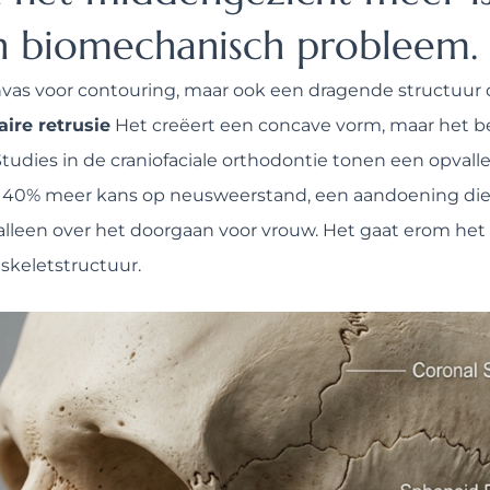
en biomechanisch probleem.
nvas voor contouring, maar ook een dragende structuur d
aire retrusie
Het creëert een concave vorm, maar het beïn
 Studies in de craniofaciale orthodontie tonen een opval
40% meer kans op neusweerstand, een aandoening die
t alleen over het doorgaan voor vrouw. Het gaat erom he
skeletstructuur.