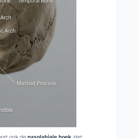
toort ook de
nasolabiale hoek
, Het