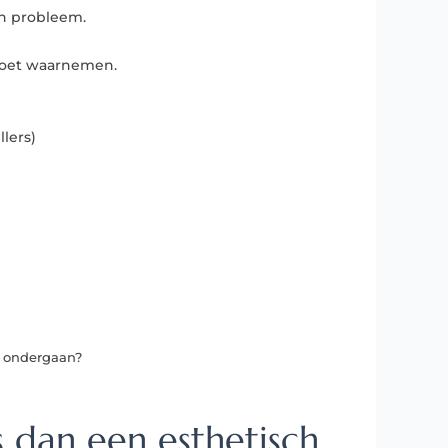
ch probleem.
 doet waarnemen.
llers)
n ondergaan?
 dan een esthetisch