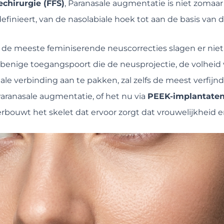
echirurgie (FFS)
, Paranasale augmentatie is niet zomaar
finieert, van de nasolabiale hoek tot aan de basis van 
t: de meeste feminiserende neuscorrecties slagen er nie
benige toegangspoort die de neusprojectie, de volheid v
le verbinding aan te pakken, zal zelfs de meest verfijnd
Paranasale augmentatie, of het nu via
PEEK-implantate
rbouwt het skelet dat ervoor zorgt dat vrouwelijkheid er