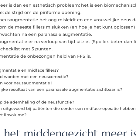
er is dan een esthetisch probleem: het is een biomechanis
e: de strijd om de piriforme opening.
 neusaugmentatie het oog misleidt en een vrouwelijke neus
m de meeste fillers mislukken (en hoe je het kunt oplossen)
verwachten na een paranasale augmentatie.
mentatie er na verloop van tijd uitziet (Spoiler: beter dan fi
 checklist met 5 punten.
mentatie de onbezongen held van FFS is.
gmentatie en midface fillers?
 worden met een neuscorrectie?
ten voor neusaugmentatie?
lijke resultaat van een paranasale augmentatie zichtbaar is?
op de ademhaling of de neusfunctie?
 uitgevoerd bij patiënten die eerder een midface-operatie hebbe
et lipvolume?
 het middengezicht meer is