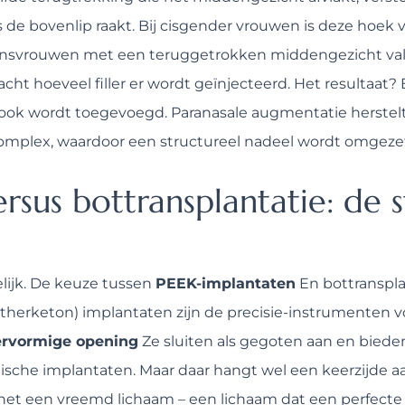
s de bovenlip raakt. Bij cisgender vrouwen is deze hoek 
Bij transvrouwen met een teruggetrokken middengezicht v
acht hoeveel filler er wordt geïnjecteerd. Het resultaat
 ook wordt toegevoegd. Paranasale augmentatie herstelt 
complex, waardoor een structureel nadeel wordt omgezet
rsus bottransplantatie: de 
elijk. De keuze tussen
PEEK-implantaten
En bottransplan
retherketon) implantaten zijn de precisie-instrumenten
rvormige opening
Ze sluiten als gegoten aan en bieden
sche implantaten. Maar daar hangt wel een keerzijde aa
 het een vreemd lichaam – een lichaam dat een perfecte 