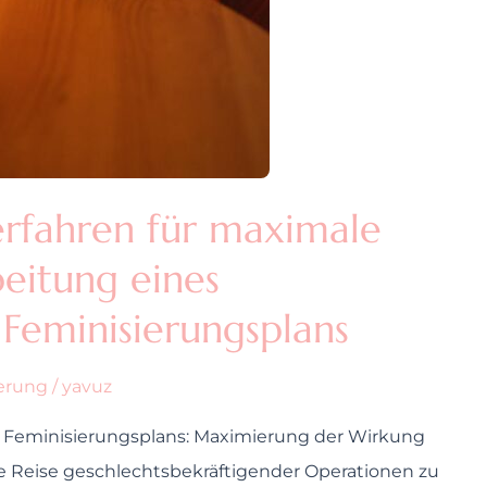
rfahren für maximale
eitung eines
Feminisierungsplans
ierung
/
yavuz
 Feminisierungsplans: Maximierung der Wirkung
ne Reise geschlechtsbekräftigender Operationen zu