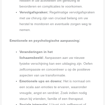
hebben in uw activiteiten om genezing te
bevorderen en complicaties te voorkomen.
Vervolgafspraken:
Regelmatige vervolgafspraken
met uw chirurg zijn van cruciaal belang om uw
herstel te monitoren en eventuele zorgen weg te
nemen.
Emotionele en psychologische aanpassing:
Veranderingen in het
lichaamsbeeld:
Aanpassen aan uw nieuwe
fysieke verschijning kan een uitdaging zijn. Oefen
zelfcompassie en concentreer u op de positieve
aspecten van uw transformatie.
Emotionele ups en downs:
Het is normaal om
een scala aan emoties te ervaren, waaronder
vreugde, angst en verdriet. Zoek indien nodig
steun bij vrienden, familie of een therapeut.
Sociale interactie:
U kunt zich zelfbewust of