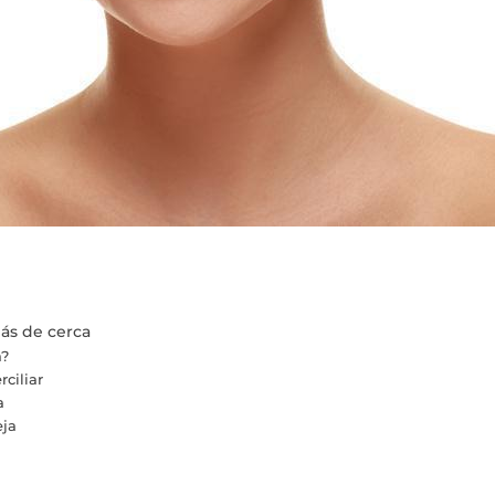
más de cerca
a?
ciliar
a
eja