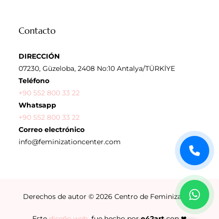
Contacto
DIRECCIÓN
07230, Güzeloba, 2408 No:10 Antalya/TÜRKİYE
Teléfono
+90 552 800 33 22
Whatsapp
+90 552 800 33 22
Correo electrónico
info@feminizationcenter.com
Derechos de autor © 2026
Centro de Feminización
Este
diseño web
fue hecho por
e42art
con ❤