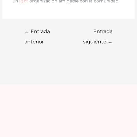
un
lgbt
organización amigable con la comunidad.
←
Entrada
Entrada
anterior
siguiente
→