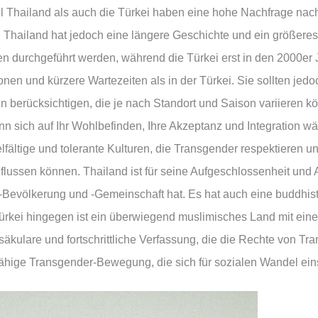
hailand als auch die Türkei haben eine hohe Nachfrage nach 
. Thailand hat jedoch eine längere Geschichte und ein größere
en durchgeführt werden, während die Türkei erst in den 2000er
nen und kürzere Wartezeiten als in der Türkei. Sie sollten jed
n berücksichtigen, die je nach Standort und Saison variieren k
ann sich auf Ihr Wohlbefinden, Ihre Akzeptanz und Integration w
lfältige und tolerante Kulturen, die Transgender respektieren un
nflussen können. Thailand ist für seine Aufgeschlossenheit un
Bevölkerung und -Gemeinschaft hat. Es hat auch eine buddhist
ürkei hingegen ist ein überwiegend muslimisches Land mit einer
säkulare und fortschrittliche Verfassung, die die Rechte von Tr
hige Transgender-Bewegung, die sich für sozialen Wandel einse