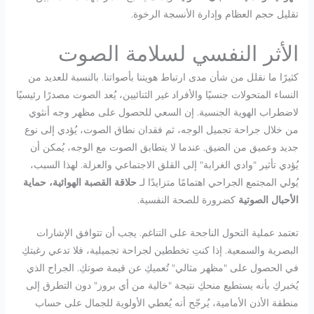
تقليل حجم العظام وإدارة الأنسجة الرخوة.
الأثر النفسي لسلامة الصوت
كثيرًا ما نقلل من شأن مدى ارتباط هويتنا بأصواتنا. بالنسبة للعديد من
النساء المتحولات جنسيًا والأفراد غير الثنائيين، يُعد الصوت مصدرًا رئيسيًا
لاضطراب الهوية الجنسية. إن السعي للحصول على مظهر وجه أنثوي
من خلال جراحة تجميل الوجه، ثم فقدان نطاق الصوت، يُؤدي إلى نوع
جديد وعميق من الضيق. عندما لا يتطابق الصوت مع الوجه، يُمكن أن
يُؤدي تأثير "وادي الغرابة" إلى القلق الاجتماعي والعزلة. لهذا السبب،
يُولي المجتمع الجراحي اهتمامًا متزايدًا لـ
حلاقة القصبة الهوائية، حماية
الأحبال الصوتية
كضرورة للصحة النفسية.
تعتمد عملية التحول الناجحة على التناغم. يجب أن تتوافق الإشارات
البصرية والسمعية. إذا كنتِ تخططين لجراحة تجميلية، فلا تدعي رغبتكِ
في الحصول على "مظهر مثالي" تُعميكِ عن قيمة صوتكِ. الجراح الذي
يُخبركِ بأنه يستطيع منحكِ نتيجة "خالية من أي بروز" دون التطرق إلى
منطقة الأذن الأمامية، يُرجّح أنه يُعطي الأولوية للجمال على حساب