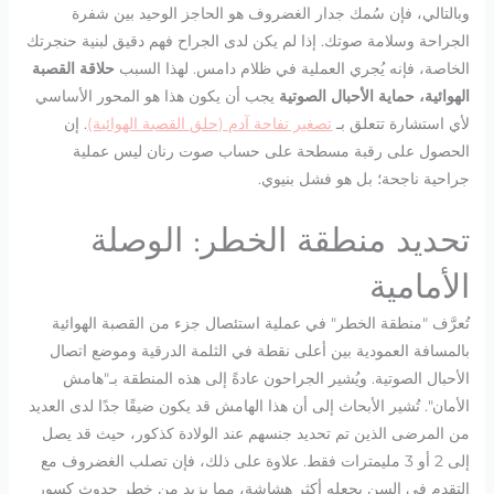
وبالتالي، فإن سُمك جدار الغضروف هو الحاجز الوحيد بين شفرة
الجراحة وسلامة صوتك. إذا لم يكن لدى الجراح فهم دقيق لبنية حنجرتك
الخاصة، فإنه يُجري العملية في ظلام دامس. لهذا السبب
حلاقة القصبة
الهوائية، حماية الأحبال الصوتية
يجب أن يكون هذا هو المحور الأساسي
لأي استشارة تتعلق بـ
تصغير تفاحة آدم (حلق القصبة الهوائية)
. إن
الحصول على رقبة مسطحة على حساب صوت رنان ليس عملية
جراحية ناجحة؛ بل هو فشل بنيوي.
تحديد منطقة الخطر: الوصلة
الأمامية
تُعرَّف "منطقة الخطر" في عملية استئصال جزء من القصبة الهوائية
بالمسافة العمودية بين أعلى نقطة في الثلمة الدرقية وموضع اتصال
الأحبال الصوتية. ويُشير الجراحون عادةً إلى هذه المنطقة بـ"هامش
الأمان". تُشير الأبحاث إلى أن هذا الهامش قد يكون ضيقًا جدًا لدى العديد
من المرضى الذين تم تحديد جنسهم عند الولادة كذكور، حيث قد يصل
إلى 2 أو 3 مليمترات فقط. علاوة على ذلك، فإن تصلب الغضروف مع
التقدم في السن يجعله أكثر هشاشة، مما يزيد من خطر حدوث كسور