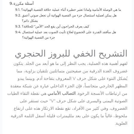
أسئلة مكررة
ما هي الوصلة الأمامية ولماذا تعتبر خطيرة أثناء عملية حلاقة القصبة الهوائية؟
هل يمكن لعملية استئصال جزء من القصبة الهوائية أن تجعل صوتي أعمق
بشكل دائم؟
كيف يعرف الجراحون أين يقع الحد "الآمن" للحلاقة؟
هل سأفقد القدرة على الخضوع لعلاج تأنيث الصوت بعد عملية استئصال
جزء من القصبة الهوائية؟
التشريح الخفي للبروز الحنجري
لفهم أهمية هذه العملية، يجب النظر إلى ما هو أبعد من الجلد. يتكون
غضروف الغدة الدرقية من صفيحتين متماثلتين تلتقيان بزاوية، مما
يُشكل النتوء على شكل حرف V المعروف بتفاحة آدم. وبينما يبدو
المظهر الخارجي متجانساً، فإن الجزء الداخلي عبارة عن شبكة معقدة
من ارتباطات الأنسجة الرخوة.
التصالب الأمامي
هي نقطة التقاء الطيات
الصوتية اليمنى واليسرى على شكل حرف "V" حيث تستقر على
الغضروف. وفي كثير من الأفراد، تقع نقطة الارتكاز هذه على ارتفاع
ملحوظ، غالباً ما يكون على بعد ملليمترات قليلة أسفل الثلمة الدرقية
العلوية.