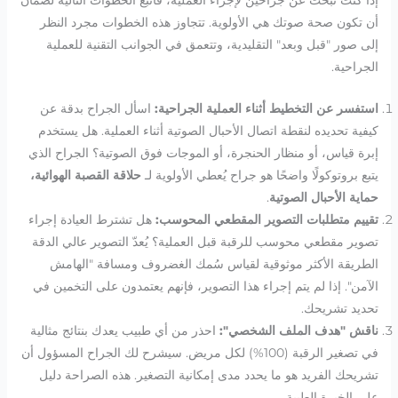
أن تكون صحة صوتك هي الأولوية. تتجاوز هذه الخطوات مجرد النظر
إلى صور "قبل وبعد" التقليدية، وتتعمق في الجوانب التقنية للعملية
الجراحية.
استفسر عن التخطيط أثناء العملية الجراحية:
اسأل الجراح بدقة عن
كيفية تحديده لنقطة اتصال الأحبال الصوتية أثناء العملية. هل يستخدم
إبرة قياس، أو منظار الحنجرة، أو الموجات فوق الصوتية؟ الجراح الذي
يتبع بروتوكولًا واضحًا هو جراح يُعطي الأولوية لـ
حلاقة القصبة الهوائية،
حماية الأحبال الصوتية
.
تقييم متطلبات التصوير المقطعي المحوسب:
هل تشترط العيادة إجراء
تصوير مقطعي محوسب للرقبة قبل العملية؟ يُعدّ التصوير عالي الدقة
الطريقة الأكثر موثوقية لقياس سُمك الغضروف ومسافة "الهامش
الآمن". إذا لم يتم إجراء هذا التصوير، فإنهم يعتمدون على التخمين في
تحديد تشريحك.
ناقش "هدف الملف الشخصي":
احذر من أي طبيب يعدك بنتائج مثالية
في تصغير الرقبة (100%) لكل مريض. سيشرح لك الجراح المسؤول أن
تشريحك الفريد هو ما يحدد مدى إمكانية التصغير. هذه الصراحة دليل
على الخبرة الطبية.