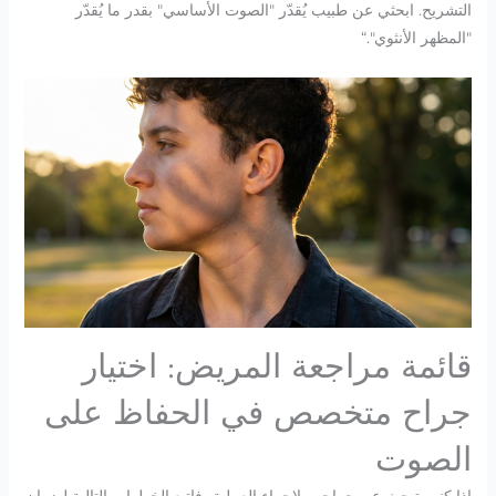
التشريح. ابحثي عن طبيب يُقدّر "الصوت الأساسي" بقدر ما يُقدّر
"المظهر الأنثوي".“
قائمة مراجعة المريض: اختيار
جراح متخصص في الحفاظ على
الصوت
إذا كنت تبحث عن جراحين لإجراء العملية، فاتبع الخطوات التالية لضمان