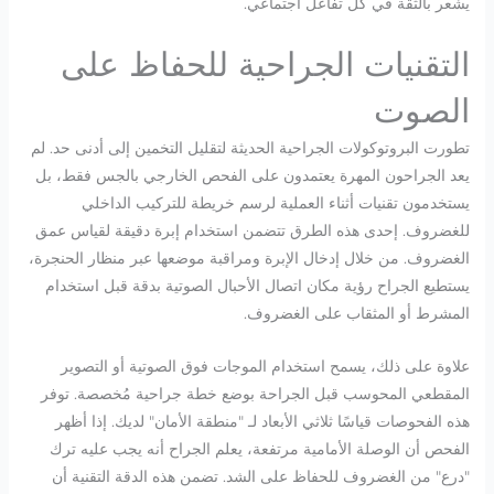
يشعر بالثقة في كل تفاعل اجتماعي.
التقنيات الجراحية للحفاظ على
الصوت
تطورت البروتوكولات الجراحية الحديثة لتقليل التخمين إلى أدنى حد. لم
يعد الجراحون المهرة يعتمدون على الفحص الخارجي بالجس فقط، بل
يستخدمون تقنيات أثناء العملية لرسم خريطة للتركيب الداخلي
للغضروف. إحدى هذه الطرق تتضمن استخدام إبرة دقيقة لقياس عمق
الغضروف. من خلال إدخال الإبرة ومراقبة موضعها عبر منظار الحنجرة،
يستطيع الجراح رؤية مكان اتصال الأحبال الصوتية بدقة قبل استخدام
المشرط أو المثقاب على الغضروف.
علاوة على ذلك، يسمح استخدام الموجات فوق الصوتية أو التصوير
المقطعي المحوسب قبل الجراحة بوضع خطة جراحية مُخصصة. توفر
هذه الفحوصات قياسًا ثلاثي الأبعاد لـ "منطقة الأمان" لديك. إذا أظهر
الفحص أن الوصلة الأمامية مرتفعة، يعلم الجراح أنه يجب عليه ترك
"درع" من الغضروف للحفاظ على الشد. تضمن هذه الدقة التقنية أن