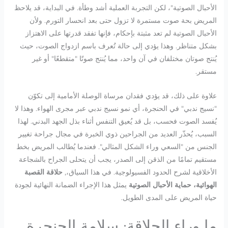
الأحبال الصوتية"، لكن التجربة العملية أشد وطأة. في البداية، قد يلاحظ
المريض بحة صوت مستمرة لا تزول حتى بعد انحسار التورم. ولأن
الأحبال الصوتية لم تعد مثبتة بإحكام، فإنها تفقد قدرتها على الاهتزاز
بشكل متناظر. وهذا يؤدي إلى حالة تُعرف باسم ازدواج الصوت، حيث
يُنتج صوتان مختلفان في آن واحد، مما يُنتج صوتًا "متقطعًا" أو غير
مستقر.
علاوة على ذلك، قد يؤدي فقدان مرساة الوصلة الأمامية إلى تكوّن
"نسيج ندبي" في الحنجرة، أي نمو نسيج ندبي عبر مجرى الهواء. وهذا لا
يُفسد الصوت فحسب، بل قد يُعيق التنفس أثناء بذل الجهد البدني. لهذا
السبب، يُحذّر العديد من الجراحين ذوي الخبرة في مجال جراحة تغيير
الجنس من "السعي وراء الشكل المثالي". فعندما يُطالب المريض بخط
مستقيم تمامًا من الذقن إلى الصدر، يجب أن يتحلى الجراح بالشجاعة
الأخلاقية لشرح الحدود الفسيولوجية. في هذا السياق،,
حلاقة القصبة
الهوائية، حماية الأحبال الصوتية
يمثل هذا الإجراء الضمانة النهائية لجودة
حياة المريض على المدى الطويل.
ما وراء الحلاقة: سلامة الحنجرة