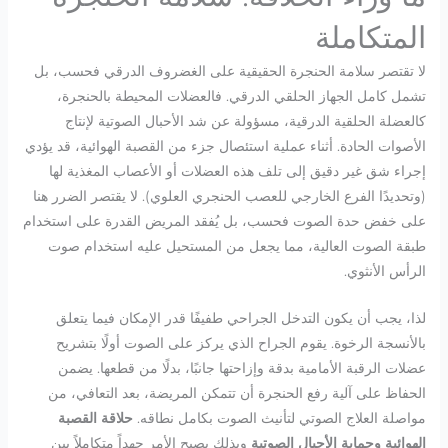
المتكاملة
لا تقتصر سلامة الحنجرة الحقيقية على الغضروف الدرقي فحسب، بل
تشمل كامل الجهاز الحلقي الدرقي. فالعضلات المحيطة بالحنجرة،
كالعضلة الحلقية الدرقية، مسؤولة عن شد الأحبال الصوتية لإنتاج
الأصوات الحادة. أثناء عملية استئصال جزء من القصبة الهوائية، قد يؤدي
إجراء شق غير دقيق إلى تلف هذه العضلات أو الأعصاب المغذية لها
(وتحديدًا الفرع الخارجي للعصب الحنجري العلوي). لا يقتصر الضرر هنا
على خفض حدة الصوت فحسب، بل يُفقد المريض القدرة على استخدام
طبقة الصوت العالية، مما يجعل من المستحيل عليه استخدام صوت
الرأس الأنثوي.
لذا، يجب أن يكون التدخل الجراحي طفيفًا قدر الإمكان فيما يتعلق
بالأنسجة الرخوة. يقوم الجراح الذي يركز على الصوت أولًا بتشريح
عضلات الرقبة الأمامية بدقة وإزاحتها جانبًا، بدلًا من قطعها. يضمن
الحفاظ على آلية رفع الحنجرة أن تتمكن المريضة، بعد التعافي، من
مواصلة العلاج الصوتي لتأنيث الصوت بكامل نطاقه.
حلاقة القصبة
الهوائية وحماية الأحبال الصوتية
وبذلك يصبح الأمر جهداً متكاملاً بين