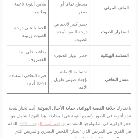
مسطح تمامًا أو
ملامح أنثوية ناعمة
الملف المرئي
مقعر
وطبيعية
خطر كبير لانخفاض
الحفاظ على درجة
استقرار الصوت
درجة الصوت/بحة
الصوت ورنينه
الصوت
يحافظ على بنية
السلامة الهيكلية
خطر انهيار الحنجرة
الغضروف
احتمالية الإصابة
فترة التعافي المعتادة
مسار التعافي
بإجهاد صوتي طويل
(7-10 أيام)
الأمد
باختيارك
حلاقة القصبة الهوائية، حماية الأحبال الصوتية
, أنت تختار نتيجة
تبدو أنثوية في الصور وتُسمع أنثوية في المحادثة. هذا النهج الشامل هو
حجر الزاوية في التكنولوجيا المتقدمة
جراحة تأنيث الوجه – FFS
. الدقة
هي الفرق بين المريض الذي "يجتاز" الفحص البصري والمريض الذي