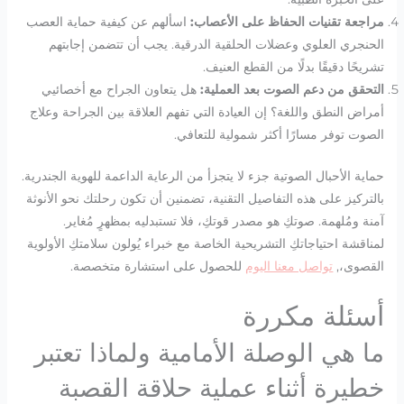
مراجعة تقنيات الحفاظ على الأعصاب:
اسألهم عن كيفية حماية العصب
الحنجري العلوي وعضلات الحلقية الدرقية. يجب أن تتضمن إجابتهم
تشريحًا دقيقًا بدلًا من القطع العنيف.
التحقق من دعم الصوت بعد العملية:
هل يتعاون الجراح مع أخصائيي
أمراض النطق واللغة؟ إن العيادة التي تفهم العلاقة بين الجراحة وعلاج
الصوت توفر مسارًا أكثر شمولية للتعافي.
حماية الأحبال الصوتية جزء لا يتجزأ من الرعاية الداعمة للهوية الجندرية.
بالتركيز على هذه التفاصيل التقنية، تضمنين أن تكون رحلتك نحو الأنوثة
آمنة ومُلهمة. صوتكِ هو مصدر قوتكِ، فلا تستبدليه بمظهرٍ مُغاير.
لمناقشة احتياجاتكِ التشريحية الخاصة مع خبراء يُولون سلامتكِ الأولوية
القصوى،,
تواصل معنا اليوم
للحصول على استشارة متخصصة.
أسئلة مكررة
ما هي الوصلة الأمامية ولماذا تعتبر
خطيرة أثناء عملية حلاقة القصبة