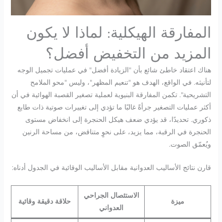
المفارقة الهيكلية: لماذا لا يكون
المزيد من التخفيض أفضل؟
هناك اعتقاد خاطئ شائع بأن "الزيادة أفضل" في عمليات تجميل الوجه
لتأنيثه. في الواقع، الهدف هو "تنعيم المظهر"، وليس "محو الملامح
التشريحية". تكمن المفارقة البنيوية لعملية تصغير القصبة الهوائية في أن
أكثر عمليات التصغير جرأةً غالبًا ما تؤدي إلى تغييرات صوتية ذات طابع
ذكوري. تحديدًا، قد يؤدي ضعف هيكل الحنجرة إلى انخفاض مستوى
الحنجرة في الرقبة، مما يزيد، على نحوٍ متناقض، من مساحة الرنين
ويُعمّق الصوت.
قارن نتائج الأساليب العدوانية مقابل الأساليب الوقائية في الجدول أدناه:
الاستئصال الجراحي
ميزة
حلاقة دقيقة وقائية
العدواني