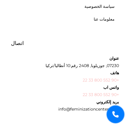
سياسة الخصوصية
معلومات عنا
اتصال
عنوان
07230, جوزيلوبا, 2408 رقم:10 أنطاليا/تركيا
هاتف
+90 552 800 33 22
واتس اب
+90 552 800 33 22
بريد إلكتروني
info@feminizationcenter.com