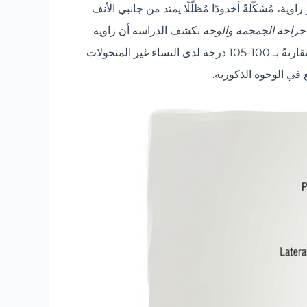
ة، مُشكّلةً أخدودًا مُظلّلًا يمتد من جانبي الأنف
جراحة الجمجمة والوجه
تكشف الدراسة أن زاوية
الأنف والشفة (الزاوية بين العمود الأنفي والشفة العليا) تبلغ في المتوسط 90-95 درجة لدى الرجال غير المتحولين جنسيًا، مقارنةً بـ 100-105 درجة لدى النساء غير المتحولات
في الوجوه الذكورية.