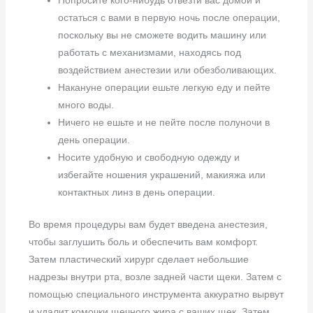
Попросите кого-нибудь отвезти вас домой и
остаться с вами в первую ночь после операции,
поскольку вы не сможете водить машину или
работать с механизмами, находясь под
воздействием анестезии или обезболивающих.
Накануне операции ешьте легкую еду и пейте
много воды.
Ничего не ешьте и не пейте после полуночи в
день операции.
Носите удобную и свободную одежду и
избегайте ношения украшений, макияжа или
контактных линз в день операции.
Во время процедуры вам будет введена анестезия,
чтобы заглушить боль и обеспечить вам комфорт.
Затем пластический хирург сделает небольшие
надрезы внутри рта, возле задней части щеки. Затем с
помощью специального инструмента аккуратно вырвут
и удалит комочки щечного жира с ваших щек. Затем