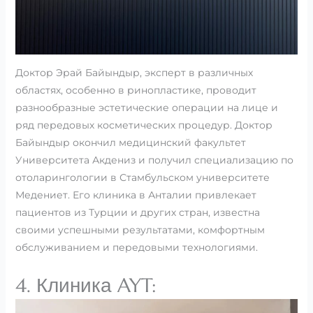
Доктор Эрай Байындыр, эксперт в различных
областях, особенно в ринопластике, проводит
разнообразные эстетические операции на лице и
ряд передовых косметических процедур. Доктор
Байындыр окончил медицинский факультет
Университета Акдениз и получил специализацию по
отоларингологии в Стамбульском университете
Медениет. Его клиника в Анталии привлекает
пациентов из Турции и других стран, известна
своими успешными результатами, комфортным
обслуживанием и передовыми технологиями.
4. Клиника AYT: