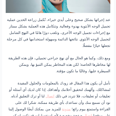
عند إجرائها بشكل صحيح وعلى أيدي خبراء، تُكمل زراعة الخدين عملية
تجميل الوجه الأنثوية بهدوء وفعالية. وتتكامل هذه العملية بشكل ممتاز
مع إجراءات تجميل الوجه الأخرى، وتلعب دورًا هامًا في النهج الشامل
لتجميل الوجه الأنثوي. نتائجها الدائمة وسهولة استخدامها في كل مرحلة
تجعلها خيارًا مفضلًا.
ومع ذلك، وكما هو الحال مع أي نهج جراحي تجميلي، فإن هذه الطريقة
لها مخاطرها الخاصة؛ لكن هذه المخاطر يمكن التنبؤ بها، ويمكن
السيطرة عليها، وغالبًا ما تكون مؤقتة.
نأمل أن يكون هذا المقال قد زودك بالمعلومات والحلول المفيدة
لمشاكلك، وألهمك لتحقيق أحلامك وأهدافك. إذا كان لديك أي أسئلة أو
تعليقات أو تعليقات، فلا تتردد في ذلك
اتصال
لنا أو ترك التعليق أدناه.
نود أن نسمع منك وأن نساعدك بأي طريقة ممكنة. شكرا لك على
القراءة واستمتع بيوم رائع!
مدونة
للمزيد من. يمكنك أيضًا الوصول إلينا
على موقعنا
اتصال
صفحة مخصصة لأي استفسارات قد تكون لديكم.