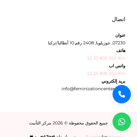
اتصال
عنوان
07230, جوزيلوبا, 2408 رقم:10 أنطاليا/تركيا
هاتف
+90 552 800 33 22
واتس اب
+90 552 800 33 22
بريد إلكتروني
info@feminizationcenter.com
جميع الحقوق محفوظة © 2026
مركز التأنيث
هذا
تصميم الويب
تم بواسطة
e42art
مع ❤