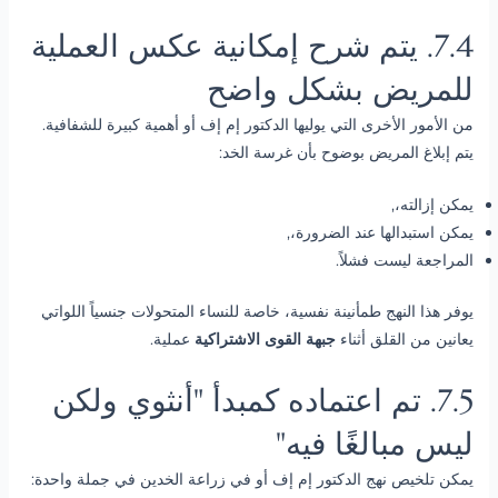
7.4. يتم شرح إمكانية عكس العملية
للمريض بشكل واضح
من الأمور الأخرى التي يوليها الدكتور إم إف أو أهمية كبيرة للشفافية.
يتم إبلاغ المريض بوضوح بأن غرسة الخد:
يمكن إزالته،,
يمكن استبدالها عند الضرورة،,
المراجعة ليست فشلاً.
يوفر هذا النهج طمأنينة نفسية، خاصة للنساء المتحولات جنسياً اللواتي
يعانين من القلق أثناء
جبهة القوى الاشتراكية
عملية.
7.5. تم اعتماده كمبدأ "أنثوي ولكن
ليس مبالغًا فيه"
يمكن تلخيص نهج الدكتور إم إف أو في زراعة الخدين في جملة واحدة: