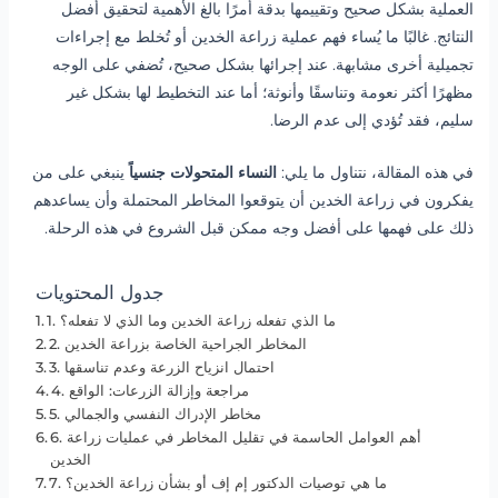
العملية بشكل صحيح وتقييمها بدقة أمرًا بالغ الأهمية لتحقيق أفضل
النتائج. غالبًا ما يُساء فهم عملية زراعة الخدين أو تُخلط مع إجراءات
تجميلية أخرى مشابهة. عند إجرائها بشكل صحيح، تُضفي على الوجه
مظهرًا أكثر نعومة وتناسقًا وأنوثة؛ أما عند التخطيط لها بشكل غير
سليم، فقد تُؤدي إلى عدم الرضا.
في هذه المقالة، نتناول ما يلي:
النساء المتحولات جنسياً
ينبغي على من
يفكرون في زراعة الخدين أن يتوقعوا المخاطر المحتملة وأن يساعدهم
ذلك على فهمها على أفضل وجه ممكن قبل الشروع في هذه الرحلة.
جدول المحتويات
1. ما الذي تفعله زراعة الخدين وما الذي لا تفعله؟
2. المخاطر الجراحية الخاصة بزراعة الخدين
3. احتمال انزياح الزرعة وعدم تناسقها
4. مراجعة وإزالة الزرعات: الواقع
5. مخاطر الإدراك النفسي والجمالي
6. أهم العوامل الحاسمة في تقليل المخاطر في عمليات زراعة
الخدين
7. ما هي توصيات الدكتور إم إف أو بشأن زراعة الخدين؟