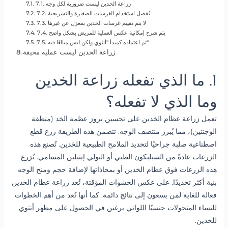
7.1. زراعة الخدين ليست ضرورية لكل وجه
7.2. يُفضل استخدام الغرسات الصغيرة والتشريحية
7.3. لا يتم تقييم غرسات الخدين بمعزل عن غيرها
7.4. يتم شرح إمكانية عكس العملية للمريض بشكل واضح
7.5. تم اعتماده كمبدأ "أنثوي ولكن ليس مبالغًا فيه"
زراعة الخدين ليست عملية مخيفة
1. ما الذي تفعله زراعة الخدين
وما الذي لا تفعله؟
تعمل زراعة عظام الخدين على تحسين بروز عظمة الخد (منطقة
الوجنتين)، مما يُبرز منتصف الوجه. تتضمن هذه الطريقة زرع قطع
اصطناعية صلبة جراحيًا لتحديد الملامح الطبيعية للخدين. تُصنع هذه
الزرعات عادةً من السيليكون الطبي أو البولي إيثيلين المسامي. تُزرع
هذه الزرعات فوق عظام الخدين أو بمحاذاتها لإضافة حجم ومنح الوجه
بنية أكثر تحديدًا. على عكس الحشوات المؤقتة، تُعد زراعة عظام الخدين
فعالة للغاية لمن يسعون إلى نتائج دائمة. كما أنها تُعد من أهم الخطوات
للنساء المتحولات جنسيًا اللواتي يرغبن في الحصول على مظهر أنثوي
للخدين.