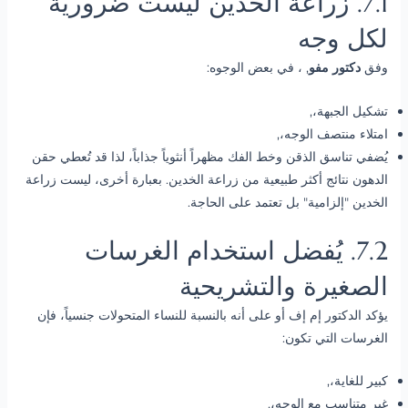
7.1. زراعة الخدين ليست ضرورية
لكل وجه
وفق
دكتور مفو
, ، في بعض الوجوه:
تشكيل الجبهة،,
امتلاء منتصف الوجه،,
يُضفي تناسق الذقن وخط الفك مظهراً أنثوياً جذاباً، لذا قد تُعطي حقن
الدهون نتائج أكثر طبيعية من زراعة الخدين. بعبارة أخرى، ليست زراعة
الخدين "إلزامية" بل تعتمد على الحاجة.
7.2. يُفضل استخدام الغرسات
الصغيرة والتشريحية
يؤكد الدكتور إم إف أو على أنه بالنسبة للنساء المتحولات جنسياً، فإن
الغرسات التي تكون:
كبير للغاية،,
غير متناسب مع الوجه،,