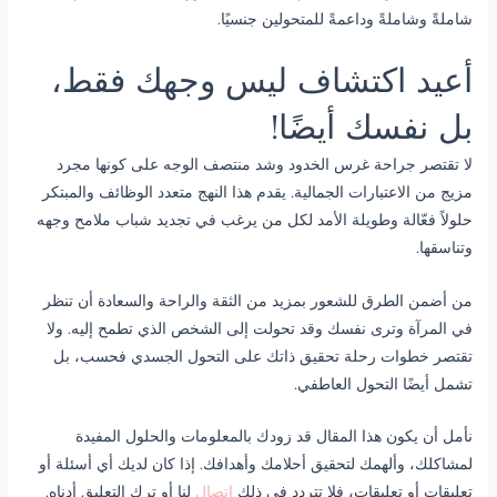
شاملةً وشاملةً وداعمةً للمتحولين جنسيًا.
أعيد اكتشاف ليس وجهك فقط،
بل نفسك أيضًا!
لا تقتصر جراحة غرس الخدود وشد منتصف الوجه على كونها مجرد
مزيج من الاعتبارات الجمالية. يقدم هذا النهج متعدد الوظائف والمبتكر
حلولاً فعّالة وطويلة الأمد لكل من يرغب في تجديد شباب ملامح وجهه
وتناسقها.
من أضمن الطرق للشعور بمزيد من الثقة والراحة والسعادة أن تنظر
في المرآة وترى نفسك وقد تحولت إلى الشخص الذي تطمح إليه. ولا
تقتصر خطوات رحلة تحقيق ذاتك على التحول الجسدي فحسب، بل
تشمل أيضًا التحول العاطفي.
نأمل أن يكون هذا المقال قد زودك بالمعلومات والحلول المفيدة
لمشاكلك، وألهمك لتحقيق أحلامك وأهدافك. إذا كان لديك أي أسئلة أو
تعليقات أو تعليقات، فلا تتردد في ذلك
اتصال
لنا أو ترك التعليق أدناه.