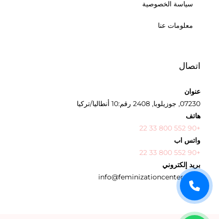
سياسة الخصوصية
معلومات عنا
اتصال
عنوان
07230, جوزيلوبا, 2408 رقم:10 أنطاليا/تركيا
هاتف
+90 552 800 33 22
واتس اب
+90 552 800 33 22
بريد إلكتروني
info@feminizationcenter.com