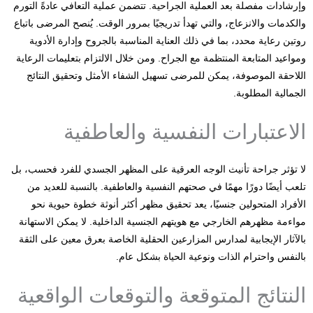
وإرشادات مفصلة بعد العملية الجراحية. تتضمن عملية التعافي عادةً التورم
والكدمات والانزعاج، والتي تهدأ تدريجيًا بمرور الوقت. يُنصح المرضى باتباع
روتين رعاية محدد، بما في ذلك العناية المناسبة بالجروح وإدارة الأدوية
ومواعيد المتابعة المنتظمة مع الجراح. ومن خلال الالتزام بتعليمات الرعاية
اللاحقة الموصوفة، يمكن للمرضى تسهيل الشفاء الأمثل وتحقيق النتائج
الجمالية المطلوبة.
الاعتبارات النفسية والعاطفية
لا تؤثر جراحة تأنيث الوجه العرقية على المظهر الجسدي للفرد فحسب، بل
تلعب أيضًا دورًا مهمًا في صحتهم النفسية والعاطفية. بالنسبة للعديد من
الأفراد المتحولين جنسيًا، يعد تحقيق مظهر أكثر أنوثة خطوة حيوية نحو
مواءمة مظهرهم الخارجي مع هويتهم الجنسية الداخلية. لا يمكن الاستهانة
بالآثار الإيجابية لمدارس المزارعين الحقلية الخاصة بعرق معين على الثقة
بالنفس واحترام الذات ونوعية الحياة بشكل عام.
النتائج المتوقعة والتوقعات الواقعية