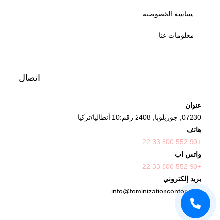
سياسة الخصوصية
معلومات عنا
اتصال
عنوان
07230, جوزيلوبا, 2408 رقم:10 أنطاليا/تركيا
هاتف
+90 552 800 33 22
واتس اب
+90 552 800 33 22
بريد إلكتروني
info@feminizationcenter.com