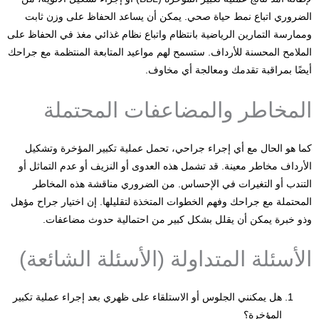
الضروري اتباع نمط حياة صحي. يمكن أن يساعد الحفاظ على وزن ثابت
وممارسة التمارين الرياضية بانتظام واتباع نظام غذائي مغذ في الحفاظ على
الملامح المحسنة للأرداف. ستسمح لهم مواعيد المتابعة المنتظمة مع جراحك
أيضًا بمراقبة تقدمك ومعالجة أي مخاوف.
المخاطر والمضاعفات المحتملة
كما هو الحال مع أي إجراء جراحي، تحمل عملية تكبير المؤخرة وتشكيل
الأرداف مخاطر معينة. قد تشمل هذه العدوى أو النزيف أو عدم التماثل أو
التندب أو التغيرات في الإحساس. من الضروري مناقشة هذه المخاطر
المحتملة مع جراحك وفهم الخطوات المتخذة لتقليلها. إن اختيار جراح مؤهل
وذو خبرة يمكن أن يقلل بشكل كبير من احتمالية حدوث مضاعفات.
الأسئلة المتداولة (الأسئلة الشائعة)
هل يمكنني الجلوس أو الاستلقاء على ظهري بعد إجراء عملية تكبير
المؤخرة؟