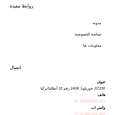
روابط مفيدة
مدونة
سياسة الخصوصية
معلومات عنا
اتصال
عنوان
07230, جوزيلوبا, 2408 رقم:10 أنطاليا/تركيا
هاتف
+90 552 800 33 22
واتس اب
+90 552 800 33 22