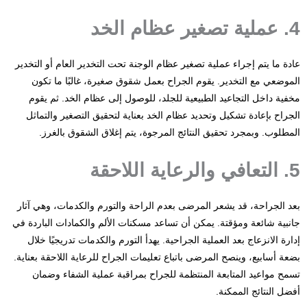
4. عملية تصغير عظام الخد
عادة ما يتم إجراء عملية تصغير عظام الوجنة تحت التخدير العام أو التخدير
الموضعي مع التخدير. يقوم الجراح بعمل شقوق صغيرة، غالبًا ما تكون
مخفية داخل التجاعيد الطبيعية للجلد، للوصول إلى عظام الخد. ثم يقوم
الجراح بإعادة تشكيل وتحديد عظام الخد بعناية لتحقيق التصغير والتماثل
المطلوب. وبمجرد تحقيق النتائج المرجوة، يتم إغلاق الشقوق بالغرز.
5. التعافي والرعاية اللاحقة
بعد الجراحة، قد يشعر المرضى بعدم الراحة والتورم والكدمات، وهي آثار
جانبية شائعة ومؤقتة. يمكن أن تساعد مسكنات الألم والكمادات الباردة في
إدارة الانزعاج بعد العملية الجراحية. يهدأ التورم والكدمات تدريجيًا خلال
بضعة أسابيع، وينصح المرضى باتباع تعليمات الجراح للرعاية اللاحقة بعناية.
تسمح مواعيد المتابعة المنتظمة للجراح بمراقبة عملية الشفاء وضمان
أفضل النتائج الممكنة.