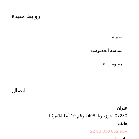
روابط مفيدة
مدونة
سياسة الخصوصية
معلومات عنا
اتصال
عنوان
07230, جوزيلوبا, 2408 رقم:10 أنطاليا/تركيا
هاتف
+90 552 800 33 22
واتس اب