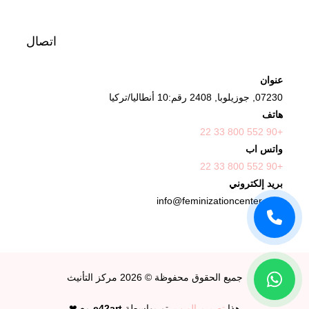
اتصال
عنوان
07230, جوزيلوبا, 2408 رقم:10 أنطاليا/تركيا
هاتف
+90 552 800 33 22
واتس اب
+90 552 800 33 22
بريد إلكتروني
info@feminizationcenter.com
جميع الحقوق محفوظة © 2026
مركز التأنيث
هذا
تصميم الويب
تم بواسطة
e42art
مع ❤