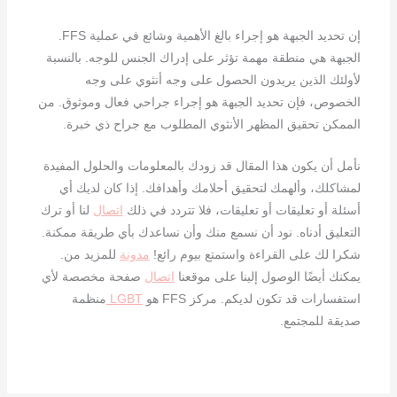
إن تحديد الجبهة هو إجراء بالغ الأهمية وشائع في عملية FFS.
الجبهة هي منطقة مهمة تؤثر على إدراك الجنس للوجه. بالنسبة
لأولئك الذين يريدون الحصول على وجه أنثوي على وجه
الخصوص، فإن تحديد الجبهة هو إجراء جراحي فعال وموثوق. من
الممكن تحقيق المظهر الأنثوي المطلوب مع جراح ذي خبرة.
نأمل أن يكون هذا المقال قد زودك بالمعلومات والحلول المفيدة
لمشاكلك، وألهمك لتحقيق أحلامك وأهدافك. إذا كان لديك أي
أسئلة أو تعليقات أو تعليقات، فلا تتردد في ذلك
اتصال
لنا أو ترك
التعليق أدناه. نود أن نسمع منك وأن نساعدك بأي طريقة ممكنة.
شكرا لك على القراءة واستمتع بيوم رائع!
مدونة
للمزيد من.
يمكنك أيضًا الوصول إلينا على موقعنا
اتصال
صفحة مخصصة لأي
استفسارات قد تكون لديكم. مركز FFS هو
LGBT
منظمة
صديقة للمجتمع.