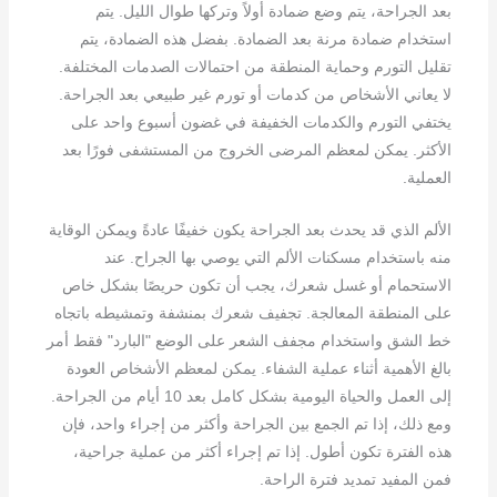
بعد الجراحة، يتم وضع ضمادة أولاً وتركها طوال الليل. يتم
استخدام ضمادة مرنة بعد الضمادة. بفضل هذه الضمادة، يتم
تقليل التورم وحماية المنطقة من احتمالات الصدمات المختلفة.
لا يعاني الأشخاص من كدمات أو تورم غير طبيعي بعد الجراحة.
يختفي التورم والكدمات الخفيفة في غضون أسبوع واحد على
الأكثر. يمكن لمعظم المرضى الخروج من المستشفى فورًا بعد
العملية.
الألم الذي قد يحدث بعد الجراحة يكون خفيفًا عادةً ويمكن الوقاية
منه باستخدام مسكنات الألم التي يوصي بها الجراح. عند
الاستحمام أو غسل شعرك، يجب أن تكون حريصًا بشكل خاص
على المنطقة المعالجة. تجفيف شعرك بمنشفة وتمشيطه باتجاه
خط الشق واستخدام مجفف الشعر على الوضع "البارد" فقط أمر
بالغ الأهمية أثناء عملية الشفاء. يمكن لمعظم الأشخاص العودة
إلى العمل والحياة اليومية بشكل كامل بعد 10 أيام من الجراحة.
ومع ذلك، إذا تم الجمع بين الجراحة وأكثر من إجراء واحد، فإن
هذه الفترة تكون أطول. إذا تم إجراء أكثر من عملية جراحية،
فمن المفيد تمديد فترة الراحة.