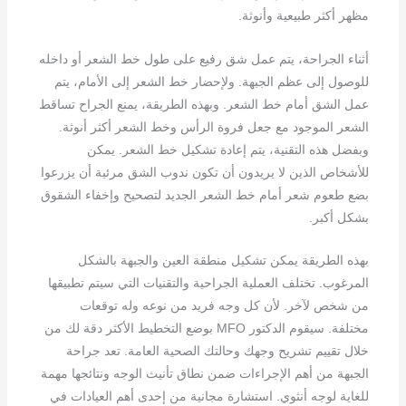
مظهر أكثر طبيعية وأنوثة.
أثناء الجراحة، يتم عمل شق رفيع على طول خط الشعر أو داخله
للوصول إلى عظم الجبهة. ولإحضار خط الشعر إلى الأمام، يتم
عمل الشق أمام خط الشعر. وبهذه الطريقة، يمنع الجراح تساقط
الشعر الموجود مع جعل فروة الرأس وخط الشعر أكثر أنوثة.
وبفضل هذه التقنية، يتم إعادة تشكيل خط الشعر. يمكن
للأشخاص الذين لا يريدون أن تكون ندوب الشق مرئية أن يزرعوا
بضع طعوم شعر أمام خط الشعر الجديد لتصحيح وإخفاء الشقوق
بشكل أكبر.
بهذه الطريقة يمكن تشكيل منطقة العين والجبهة بالشكل
المرغوب. تختلف العملية الجراحية والتقنيات التي سيتم تطبيقها
من شخص لآخر. لأن كل وجه فريد من نوعه وله توقعات
مختلفة. سيقوم الدكتور MFO بوضع التخطيط الأكثر دقة لك من
خلال تقييم تشريح وجهك وحالتك الصحية العامة. تعد جراحة
الجبهة من أهم الإجراءات ضمن نطاق تأنيث الوجه ونتائجها مهمة
للغاية لوجه أنثوي. استشارة مجانية من إحدى أهم العيادات في