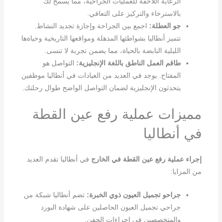
الرعاية اللاحقة للعمليات الجراحية، مما يسمح لك
بالاسترخاء والتركيز على التعافي.
جو العطلة:
اجمع بين الجراحة وإجازة تجديد النشاط.
تتميز أنطاليا بشواطئها المذهلة ومواقعها التاريخية وحياةها
الليلية النابضة بالحياة، مما يضمن تجربة لا تنسى.
طاقم العمل الناطق باللغة الإنجليزية:
التواصل هو
المفتاح. يوجد في العديد من العيادات في أنطاليا موظفين
يتحدثون الإنجليزية لضمان التواصل الواضح طوال رحلتك.
مميزات عملية رفع عين القطة
في أنطاليا
إجراء عملية رفع عين القطة في الخارج
في أنطاليا تقدم العديد
من المزايا:
جراحو تجميل العيون ذوي الخبرة:
تضم أنطاليا شبكة من
جراحي تجميل العيون الحاصلين على شهادة البورد
والمتخصصين في إجراءات الجفن.