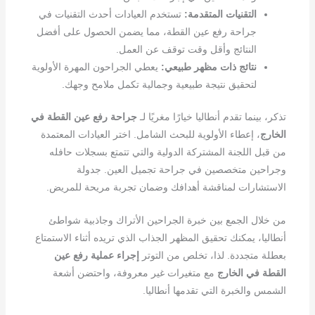
التقنيات المتقدمة:
تستخدم العيادات أحدث التقنيات في
جراحة رفع عين القطة، مما يضمن الحصول على أفضل
النتائج وأقل وقت توقف عن العمل.
نتائج ذات مظهر طبيعي:
يعطي الجراحون المهرة الأولوية
لتحقيق نتيجة طبيعية وجمالية تكمل ملامح وجهك.
تذكر، بينما تقدم أنطاليا خيارًا مغريًا لـ
جراحة رفع عين القطة في
الخارج
، إعطاء الأولوية للبحث الشامل. اختر العيادات المعتمدة
من قبل اللجنة المشتركة الدولية والتي تتمتع بسجلات حافله
وجراحين متخصصين في جراحة تجميل العين. جدولة
الاستشارات لمناقشة أهدافك وضمان تجربة مريحة للمريض.
من خلال الجمع بين خبرة الجراحين الأتراك وجاذبية شواطئ
أنطاليا، يمكنك تحقيق المظهر الجذاب الذي تريده أثناء الاستمتاع
بعطلة متجددة. لذا، تخلص من التوتر
إجراء عملية رفع عين
القطة في الخارج
مع متغيرات غير معروفة، واحتضن أشعة
الشمس والخبرة التي تقدمها أنطاليا.