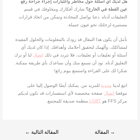
هل لديك أي أسئلة حول مخاطر واعتبارات إجراء جراحة رفع
عين القطة في الخارج؟
شارك أفكارك ومخاوفك في قسم
التعليقات أدناه. دعنا نواصل المحادثة ونمكن من اتخاذ قرارات
مستنيرة لرحلتك نحو عيون جميلة.
نأمل أن يكون هذا المقال قد زودك بالمعلومات والحلول المفيدة
لمشاكلك، وألهمك لتحقيق أحلامك وأهدافك. إذا كان لديك أي
أسئلة أو تعليقات أو تعليقات، فلا تتردد في ذلك
اتصال
لنا أو ترك
التعليق أدناه. نود أن نسمع منك وأن نساعدك بأي طريقة ممكنة.
شكرا لك على القراءة واستمتع بيوم رائع!
اتبع لدينا
مدونة
للمزيد من. يمكنك أيضًا الوصول إلينا على
موقعنا
اتصال
صفحة مخصصة لأي استفسارات قد تكون لديكم.
مركز FFS هو
LGBT
منظمة صديقة للمجتمع.
→
المقالة
المقالة التالية
←