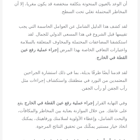
أن الوعد بالعيون المنحوتة بتكلفة منخفضة قد يكون مغريا، إلا أن
المخاطر المحتملة تغلي تحت السطح.
لقد كشف هذا الدليل الشامل عن العوامل الحاسمة التي يجب
تقييمها قبل الشروع في هذا المسعى الدولي للجمال. لقد
استكشفنا المضاعفات المحتملة والمخاوف المتعلقة بالسلامة
واعتبارات التعافي الخاصة بهذا المرض
إجراء عملية رفع عين
القطة في الخارج
.
لقد قدمنا أيضًا طرقًا بديلة، بما في ذلك استشارة الجراحين
المعتمدين من البورد في منطقتك واستكشاف إجراءات مثل
رأب الجفن أو رأب الجفن.
وفي النهاية القرار
إجراء عملية رفع عين القطة في الخارج
يقع
على عاتقك. من خلال الموازنة بعناية بين المخاطر والمكافآت،
والبحث الشامل، وإعطاء الأولوية لسلامتك ورفاهيتك، يمكنك
اتخاذ خيار مستنير يمكّنك من تحقيق النتائج المرجوة.