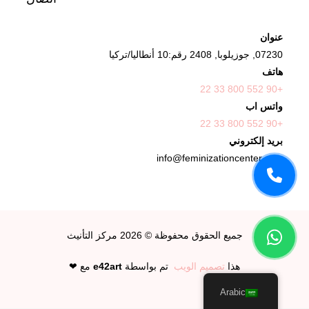
عنوان
07230, جوزيلوبا, 2408 رقم:10 أنطاليا/تركيا
هاتف
+90 552 800 33 22
واتس اب
+90 552 800 33 22
بريد إلكتروني
info@feminizationcenter.com
جميع الحقوق محفوظة © 2026
مركز التأنيث
هذا
تصميم الويب
تم بواسطة
e42art
مع ❤
Arabic