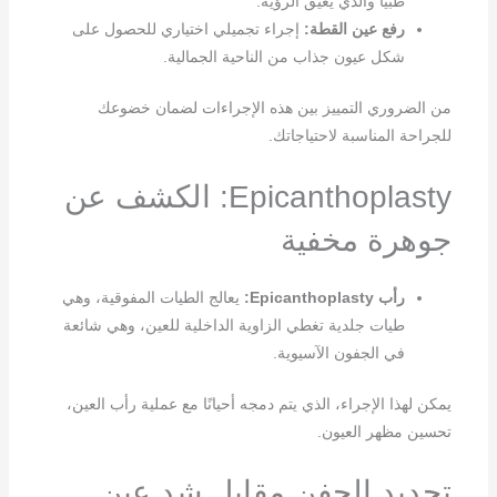
طبياً والذي يعيق الرؤية.
رفع عين القطة:
إجراء تجميلي اختياري للحصول على
شكل عيون جذاب من الناحية الجمالية.
من الضروري التمييز بين هذه الإجراءات لضمان خضوعك
للجراحة المناسبة لاحتياجاتك.
Epicanthoplasty: الكشف عن
جوهرة مخفية
رأب Epicanthoplasty:
يعالج الطيات المفوقية، وهي
طيات جلدية تغطي الزاوية الداخلية للعين، وهي شائعة
في الجفون الآسيوية.
يمكن لهذا الإجراء، الذي يتم دمجه أحيانًا مع عملية رأب العين،
تحسين مظهر العيون.
تجديد الجفن مقابل شد عين