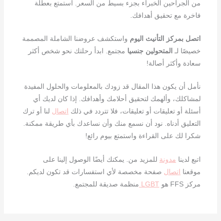
من الجراحين الخبراء بجزء بسيط من السعر. استمتع بعطلة
فاخرة مع تحقيق أهدافك.
اتصل بمركز التأنيث اليوم
واستكشف عروضنا الشاملة المصممة
خصيصًا لـ
المتحولين جنسيا
مجتمع. ابدأ رحلتك نحو شخص أكثر
سعادة وأكثر أصالة!
نأمل أن يكون هذا المقال قد زودك بالمعلومات والحلول المفيدة
لمشاكلك، وألهمك لتحقيق أحلامك وأهدافك. إذا كان لديك أي
أسئلة أو تعليقات أو تعليقات، فلا تتردد في ذلك
اتصال
لنا أو ترك
التعليق أدناه. نود أن نسمع منك وأن نساعدك بأي طريقة ممكنة.
شكرا لك على القراءة واستمتع بيوم رائع!
اتبع لدينا
مدونة
للمزيد من. يمكنك أيضًا الوصول إلينا على
موقعنا
اتصال
صفحة مخصصة لأي استفسارات قد تكون لديكم.
مركز FFS هو
LGBT
منظمة صديقة للمجتمع.