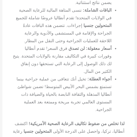
يضمن نتائج استثنائية.
الباقات الشاملة:
ننسى المتاهة المالية للرعاية الصحية
في الولايات المتحدة! تقدم أنطاليا عروضًا شاملة للجميع
المتحولين جنسيا
إجراءات. تتضمن هذه الباقات عادةً
الجراحة والإقامة في المستشفى والأدوية والرعاية
اللاحقة للعمليات الجراحية وحتى النقل من المطار.
أسعار معقولة:
لن تصدق
فرق السعر! تقدم أنطاليا
وفورات كبيرة في التكاليف مقارنة بالولايات المتحدة. يتيح
لك ذلك الوصول إلى الرعاية التي تستحقها دون إنفاق
الكثير من المال.
أجواء العطلة:
تخيل أنك تتعافى من عملية جراحية بينما
تستمتع بشمس البحر الأبيض المتوسط! تضمن شواطئ
أنطاليا المذهلة والثقافة النابضة بالحياة والضيافة ذات
المستوى العالمي تجربة مريحة وممتعة بعد العملية
الجراحية.
لذا تخلص من ضغوط تكاليف الرعاية الصحية الأمريكية!
اكتشف
أنطاليا، تركيا، واحصل على الدرجة الأولى
المتحولين جنسيا
رعاية