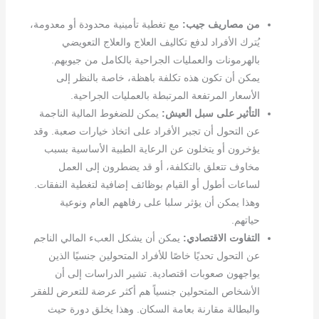
من مصاريف جيب:
مع تغطية تأمينية محدودة أو معدومة،
يُترك الأفراد لدفع تكاليف العلاج والعلاج التعويضي
بالهرمونات والعمليات الجراحية بالكامل من جيوبهم.
يمكن أن تكون هذه تكلفة باهظة، خاصة بالنظر إلى
الأسعار المرتفعة المرتبطة بالعمليات الجراحية.
التأثير على سبل العيش:
يمكن للضغوط المالية الناجمة
عن التحول أن تجبر الأفراد على اتخاذ خيارات صعبة. وقد
يؤخرون أو يتخلون عن الرعاية الطبية الأساسية بسبب
مخاوف تتعلق بالتكلفة، أو قد يضطرون إلى العمل
لساعات أطول أو القيام بوظائف إضافية لتغطية النفقات.
وهذا يمكن أن يؤثر سلبا على رفاههم العام ونوعية
حياتهم.
التفاوت الاقتصادي:
يمكن أن يشكل العبء المالي الناجم
عن التحول تحديًا خاصًا للأفراد المتحولين جنسيًا الذين
يواجهون صعوبات اقتصادية. تشير الدراسات إلى أن
الأشخاص المتحولين جنسياً هم أكثر عرضة للتعرض للفقر
والبطالة مقارنة بعامة السكان. وهذا يخلق دورة حيث