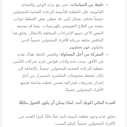
خليط من السياسات:
حتى مع تزايد الوعي والحماية
القانونية، فإن التغطية التأمينية للرعاية الصحية للمتحولين
جنسياً تختلف بشكل كبير. قد تغطي بعض الخطط جوانب
معينة من العلاج التعويضي بالهرمونات، بينما قد يستبعد
البعض الآخر جميع الإجراءات المتعلقة بالانتقال. يخلق هذا
التناقض متاهة مربكة للأفراد المتحولين جنسياً الذين
يحاولون فهم تغطيتهم.
المعركة من أجل المساواة:
ولحسن الحظ، هناك تقدم
في الأفق. سنت عدة ولايات قوانين تلزم شركات التأمين
بتغطية الرعاية الصحية للمتحولين جنسياً. بالإضافة إلى
ذلك، تضغط مجموعات المناصرة باستمرار من أجل
إصدار تشريعات فيدرالية تضمن تغطية شاملة لجميع
الأفراد المتحولين جنسيًا.
العبء المالي لكونك أنت: لماذا يمكن أن يكون التحول مكلفًا
يخلق عدم وجود تغطية تأمينية ثابتة عبئًا ماليًا كبيرًا للعديد من
الأفراد المتحولين جنسياً. إليكم السبب: