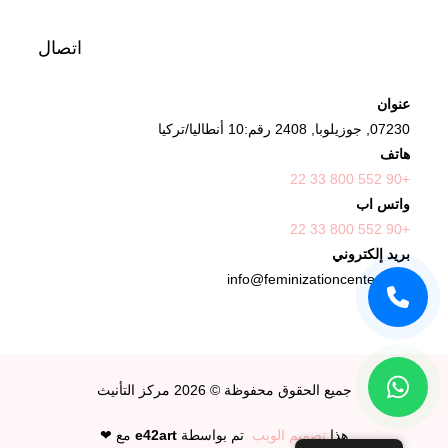
اتصال
عنوان
07230, جوزيلوبا, 2408 رقم:10 أنطاليا/تركيا
هاتف
+90 552 800 33 22
واتس اب
+90 552 800 33 22
بريد إلكتروني
info@feminizationcenter.com
جميع الحقوق محفوظة © 2026
مركز التأنيث
هذا
تصميم الويب
تم بواسطة
e42art
مع ❤